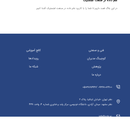
علم داده در صنعت لجستیک
در این بلاگ قصد داریم تا شما را با کاربرد علم داده در صنعت لجستیک آشنا کنیم.
فنی و صنعتی
کالج آموزشی
کوچینگ مدیران
رویداد‌ها
پژوهش
شبکه ما
درباره ما
09368089900 /051-38716942
دفتر تهران: خیابان ایتالیا، پلاک 2
دفتر مشهد: میدان آزادی، دانشگاه فردوسی، مرکز رشد و فناوری شماره 4، واحد 438
info@icds.ai