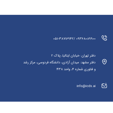
09368089900 /051-38716942
دفتر تهران: خیابان ایتالیا، پلاک 2
دفتر مشهد: میدان آزادی، دانشگاه فردوسی، مرکز رشد
و فناوری شماره 4، واحد 438
info@icds.ai